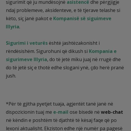
sigurimit që ju mundësojnë
asistencë
dhe përgjigje
ndaj problemeve, aksidenteve, e të tjerave telashe si
këto, siç janë pakot e
Kompanisë së siguimeve
Illyria
.
Sigurimi i veturës
është jashtëzakonisht i
rëndësishëm. Sigurohuni që dikush si
Kompania e
sigurimeve Illyria
, do të jetë miku juaj në rrugë dhe
do të jetë siç e thotë edhe slogani ynë, çdo herë pranë
jush.
*Për të gjitha pyetjet tuaja, agjentët tanë janë në
dispozicionin tuaj me
e-mail
ose bisedë në
web-chat
në këndin e poshtëm të djathtë të kësaj faqe që po
lexoni aktualisht. Ekziston edhe një numër pa pagesë