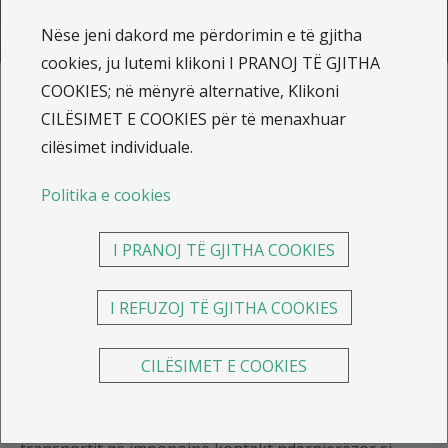
Merrë ofertën më të mirë online
Nëse jeni dakord me përdorimin e të gjitha
cookies, ju lutemi klikoni I PRANOJ TË GJITHA
COOKIES; në mënyrë alternative, Klikoni
CILËSIMET E COOKIES për të menaxhuar
Këshilla dhe sigurimi i makinës
cilësimet individuale.
Ditët e dimrit janë ditë në të cilat ne shmangim llojet e
Politika e cookies
tjera të transportit në favor të
veturës
, veçanërisht
duke e marrë parasysh komoditetin me të cilin mund
I PRANOJ TË GJITHA COOKIES
të lëvizim dhe lirinë për ta diktuar vetë rrugën, për
dallim prej trasnportit publik.
I REFUZOJ TË GJITHA COOKIES
Duke e pasur parasysh edhe situatën me Covid 19,
CILËSIMET E COOKIES
rekomandimet e profesionistëve shëndetësorë kanë
qenë që të shmangen modelet më të rrëmujshme të