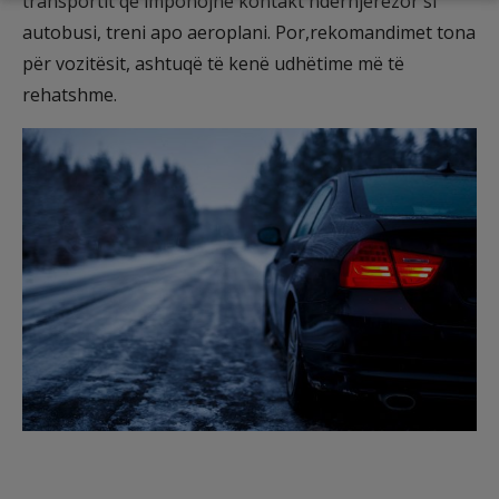
transportit që imponojnë kontakt ndërnjerëzor si
autobusi, treni apo aeroplani. Por,rekomandimet tona
për vozitësit, ashtuqë të kenë udhëtime më të
rehatshme.