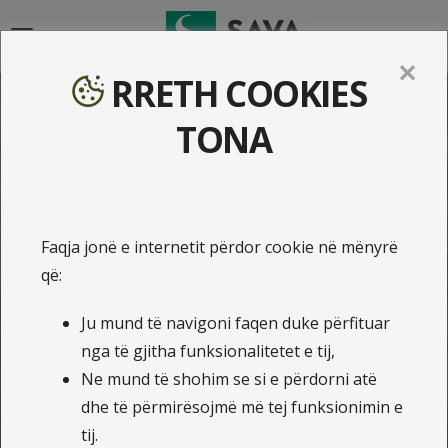
{{navigation}}
✕
RRETH COOKIES
TONA
Këshilla dhe sigurimi i
Faqja jonë e internetit përdor cookie në mënyrë
që:
makinës
Ju mund të navigoni faqen duke përfituar
nga të gjitha funksionalitetet e tij,
Ne mund të shohim se si e përdorni atë
Siguro veturen Kasko ne Illyria
dhe të përmirësojmë më tej funksionimin e
tij.
Zgjedhni njërën nga pakot Kasko