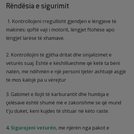
Rëndësia e sigurimit
1. Kontrollojeni rregullisht gjendjen e lëngjeve të
makinës: qoftë vaji i motorit, lëngjet ftohëse apo
lëngjet larëse të xhamave.
2. Kontrollojini të gjitha dritat dhe sinjalizimet e
veturës suaj. Është e këshillueshme që këtë ta bëni
natën, me ndihmën e një personi tjetër ashtuqë asgjë
të mos kalojë pa u vërejtur
3. Gabimet e llojit të karburantit dhe humbja e
çelësave është shumë më e zakonshme se që mund
t'ju duket, keni kujdes të shtuar në këto raste.
4.
Sigurojeni veturën
, me njërën nga pakot e