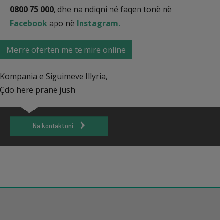
0800 75 000
, dhe na ndiqni në faqen tonë në
Facebook
apo në
Instagram.
Merrë ofertën më të mirë online
Kompania e Siguimeve Illyria,
Çdo herë pranë jush
Na kontaktoni