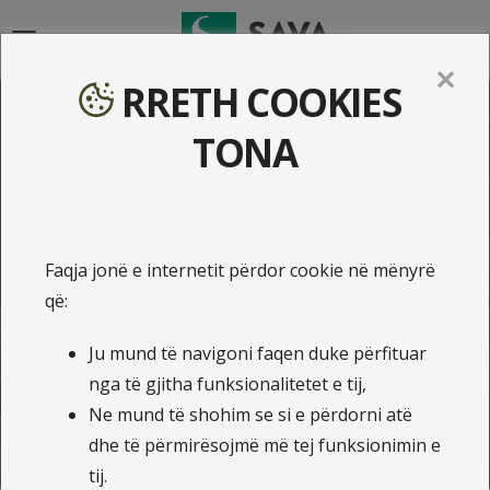
{{navigation}}
✕
RRETH COOKIES
Na kontaktoni - Qendra e
TONA
thirrjeve SAVA
Faqja jonë e internetit përdor cookie në mënyrë
që:
Kontaktoni ne numrin +383 38 750 850 ose në
numrin pa pagesë 0800 75000
Ju mund të navigoni faqen duke përfituar
nga të gjitha funksionalitetet e tij,
Kontaktoni përmes email adreses apo live chat
Ne mund të shohim se si e përdorni atë
dhe të përmirësojmë më tej funksionimin e
tij.