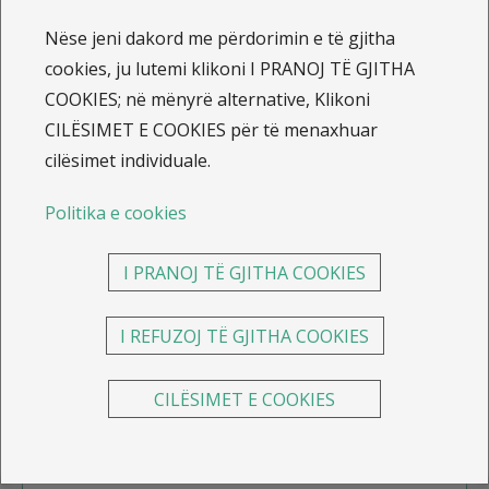
Nëse jeni dakord me përdorimin e të gjitha
Kompania e Sigurimeve SAVA sh.a.
cookies, ju lutemi klikoni I PRANOJ TË GJITHA
COOKIES; në mënyrë alternative, Klikoni
Sheshi Nëna Terezë Nr.33 Prishtinë, 10000 Republika
CILËSIMET E COOKIES për të menaxhuar
e Kosovës
cilësimet individuale.
Na kontaktoni
Politika e cookies
Emri:
I PRANOJ TË GJITHA COOKIES
I REFUZOJ TË GJITHA COOKIES
Email:
CILËSIMET E COOKIES
Tel: