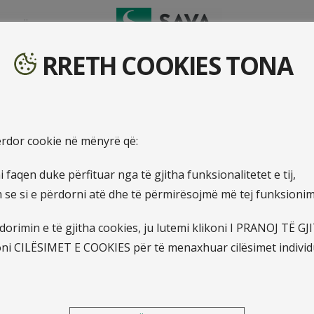
TO DËMIN
RRETH COOKIES TONA
ksidentet personale
përdor cookie në mënyrë që:
 faqen duke përfituar nga të gjitha funksionalitetet e tij,
pakove për sigurim nga aksidentet persona
e si e përdorni atë dhe të përmirësojmë më tej funksionimin
orimin e të gjitha cookies, ju lutemi klikoni I PRANOJ TË G
oni CILËSIMET E COOKIES për të menaxhuar cilësimet individ
re të familjes