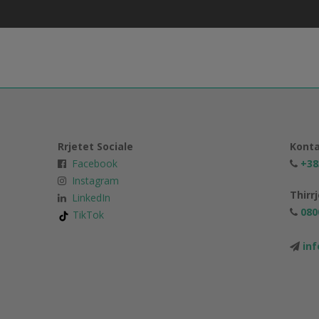
Rrjetet Sociale
Konta
Facebook
+38
Instagram
Thirr
LinkedIn
080
TikTok
in