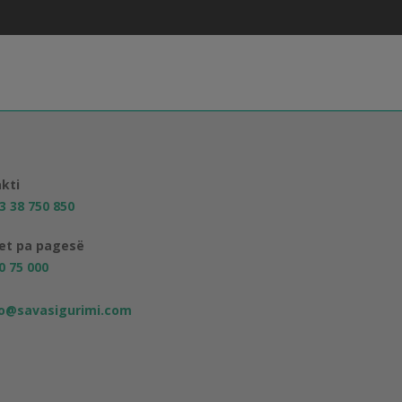
kti
3 38 750 850
jet pa pagesë
0 75 000
fo@savasigurimi.com