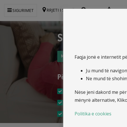
RRJETI I SHITJËS
ANKESA
RAPOR
SIGURIMET
Sigurimi nga A
Faqja jonë e internetit 
Merre ofertën më të mirë online
Ju mund të navigoni
Përzgjedh njërën prej 
Ne mund të shohim s
Sigurime për punëtore
Nëse jeni dakord me përd
mënyrë alternative, Klik
Sigurime për fëmijë dhe anëta
Politika e cookies
Sigurime për studentë