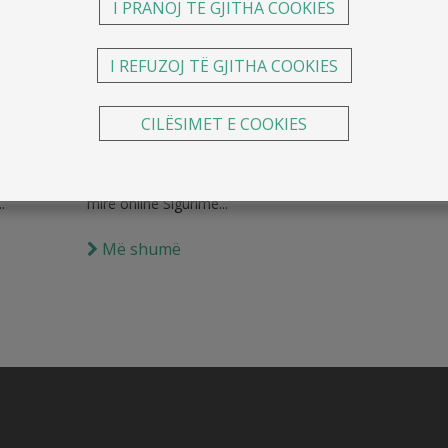
I PRANOJ TË GJITHA COOKIES
e
Sigurime nga aksidentet
I REFUZOJ TË GJITHA COOKIES
 apo
personale për fëmijë dhe
studentë
CILËSIMET E COOKIES
 Merre
Sigurimi nga aksidentet personale për
fëmijë dhe studentë Merre ofertën më të
.
mirë online Sigurime...
Më shumë