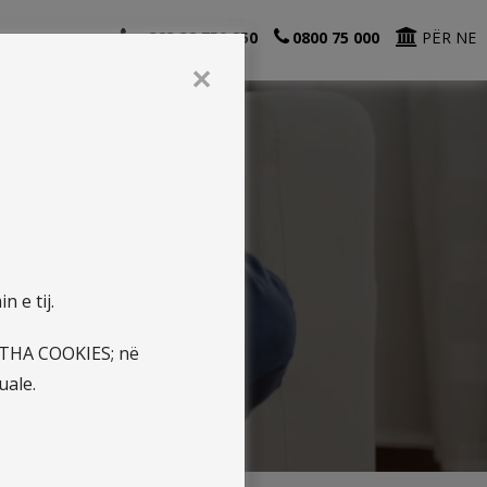
+383 38 750 850
0800 75 000
PËR NE
✕
le:
 e tij.
JITHA COOKIES; në
uale.