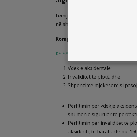
Sigurime aksidentale për
Fëmijët janë gjëja me e çmuar për n
në shkollë, fakultet, në lojën e tyre
Kompania jonë ka menduar t’u ofr
KS SAVA sh.a
ofron mbulesë sigurue
Vdekje aksidentale;
Invaliditet të plotë; dhe
Shpenzime mjekësore si pasojë
Përfitimin për vdekje aksiden
shumën e siguruar të përcaktu
Përfitimin për invaliditet të pl
aksidenti, të barabartë me 1