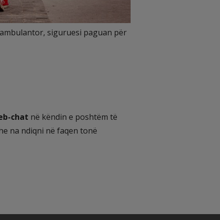
po ambulantor, siguruesi paguan për
eb-chat
në këndin e poshtëm të
dhe na ndiqni në faqen tonë