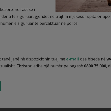
ësore: në rast se i
sidenti të siguruar, gjendet në trajtim mjekësor spitalor a
shumën e siguruar të përcaktuar në policë.
ët tanë janë në dispozicionin tuaj me
e-mail
ose bisedë në
w
aktualisht. Ekziston edhe një numër pa pagesë
0800 75 000
, 