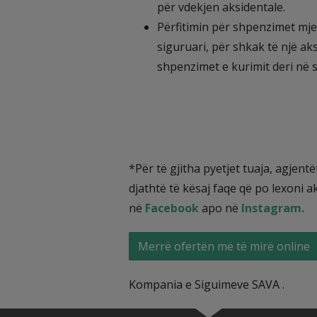
për vdekjen aksidentale.
Përfitimin për shpenzimet mjek
siguruari, për shkak të një ak
shpenzimet e kurimit deri në 
*Për të gjitha pyetjet tuaja, agjent
djathtë të kësaj faqe që po lexoni 
në
Facebook
apo në
Instagram.
Merrë ofertën më të mirë online
Kompania e Siguimeve SAVA .