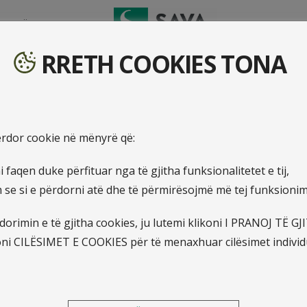
TO DËMIN
RRETH COOKIES TONA
sidentet personale për fëmij
përdor cookie në mënyrë që:
 faqen duke përfituar nga të gjitha funksionalitetet e tij,
ëmijë dhe studentë
e si e përdorni atë dhe të përmirësojmë më tej funksionimin
gurinë maksimale në rast aksidenti
orimin e të gjitha cookies, ju lutemi klikoni I PRANOJ TË G
oni CILËSIMET E COOKIES për të menaxhuar cilësimet individ
dentet personale për fëmijë dh