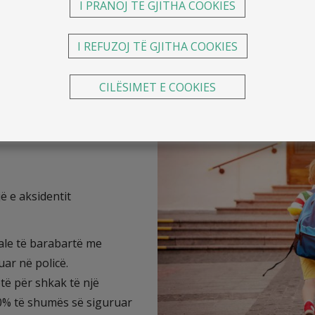
 fëmijë dhe studentë
I PRANOJ TË GJITHA COOKIES
e, në jetën e tyre, ata u ekspozohen rreziqeve të ndryshme 
I REFUZOJ TË GJITHA COOKIES
 të përditshme.
CILËSIMET E COOKIES
ojë siguri atyre në rast të aksidentit
.
se dhe përfitime si më poshtë:
 e aksidentit
tale të barabartë me
ar në policë.
otë për shkak të një
50% të shumës së siguruar