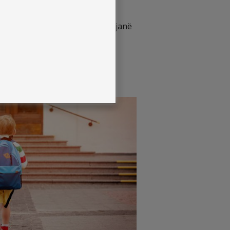
dhe aksidenteve përderisa ata janë