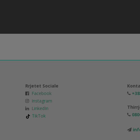
Rrjetet Sociale
Konta
Facebook
+38
Instagram
Thirr
LinkedIn
080
TikTok
in