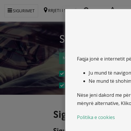
RRJETI I SHITJËS
ANKESA
RAPOR
SIGURIMET
Sigurimi nga ak
Faqja jonë e internetit 
Merre ofertën më të mirë online
Ju mund të navigoni
Sigurime i aksidenteve për f
Ne mund të shohim s
Sigurimi Illyria ju siguron si
Nëse jeni dakord me përd
mënyrë alternative, Klik
Sigurimi nga aksi
Politika e cookies