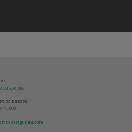
kti
3 38 750 850
jet pa pagesë
0 75 000
fo@savasigurimi.com