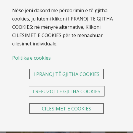
Sigurimi shëndetësor ka për qëllim kompensimin
Nëse jeni dakord me përdorimin e të gjitha
financiar për shpenzimet shëndetësore për trajtimet e
cookies, ju lutemi klikoni I PRANOJ TË GJITHA
mundëshme në spital apo ambulantore nga
COOKIES; në mënyrë alternative, Klikoni
sëmundjet e ndryshme, kujdesin parandalues, lëndime
CILËSIMET E COOKIES për të menaxhuar
dhe të ngjajshme.
cilësimet individuale.
Kompania e Sigurimeve "SAVA
Politika e cookies
SIGURIMI"
sh.a ofron shërbimin më të
mire duke ofruar:
I PRANOJ TË GJITHA COOKIES
I REFUZOJ TË GJITHA COOKIES
CILËSIMET E COOKIES