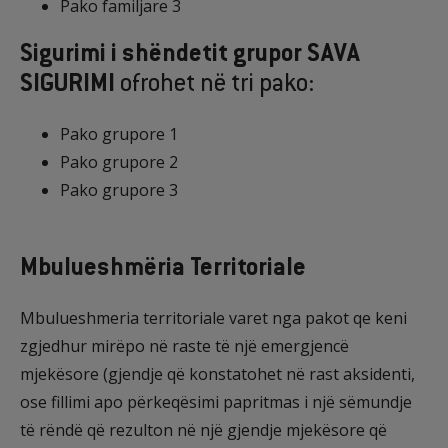
Pako familjare 3
Sigurimi i shëndetit grupor SAVA
SIGURIMI
ofrohet në tri pako:
Pako grupore 1
Pako grupore 2
Pako grupore 3
Mbulueshmëria Territoriale
Mbulueshmeria territoriale varet nga pakot qe keni
zgjedhur mirëpo në raste të një emergjencë
mjekësore (gjendje që konstatohet në rast aksidenti,
ose fillimi apo përkeqësimi papritmas i një sëmundje
të rëndë që rezulton në një gjendje mjekësore që