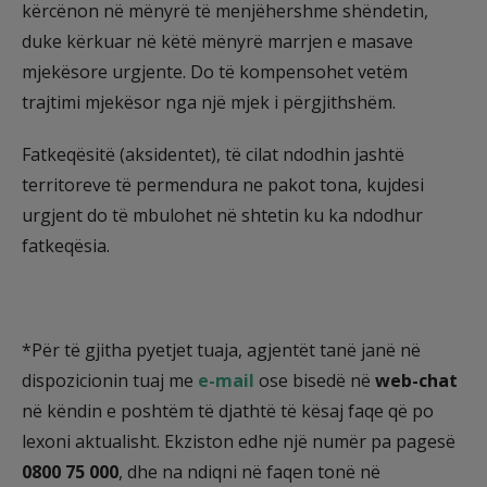
kërcënon në mënyrë të menjëhershme shëndetin,
duke kërkuar në këtë mënyrë marrjen e masave
mjekësore urgjente. Do të kompensohet vetëm
trajtimi mjekësor nga një mjek i përgjithshëm.
Fatkeqësitë (aksidentet), të cilat ndodhin jashtë
territoreve të permendura ne pakot tona, kujdesi
urgjent do të mbulohet në shtetin ku ka ndodhur
fatkeqësia.
*Për të gjitha pyetjet tuaja, agjentët tanë janë në
dispozicionin tuaj me
e-mail
ose bisedë në
web-chat
në këndin e poshtëm të djathtë të kësaj faqe që po
lexoni aktualisht. Ekziston edhe një numër pa pagesë
0800 75 000
, dhe na ndiqni në faqen tonë në