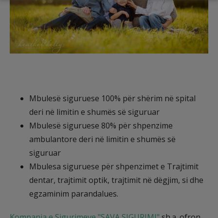
Mbulesë siguruese 100% për shërim në spital
deri në limitin e shumës së siguruar
Mbulesë siguruese 80% për shpenzime
ambulantore deri në limitin e shumës së
siguruar
Mbulesa siguruese për shpenzimet e Trajtimit
dentar, trajtimit optik, trajtimit në dëgjim, si dhe
egzaminim parandalues.
Kompania e Sigurimeve "SAVA SIGURIMI"
sh.a. ofron