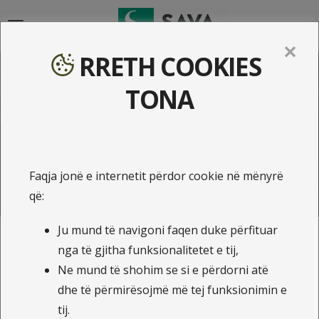
{{navigation}}
✕
RRETH COOKIES
Sigurimi shëndetësor
TONA
Sigurimi i shëndetit individual
Sigurimi i shëndetit familjarë
Faqja jonë e internetit përdor cookie në mënyrë
Sigurimi i shëndetit grupor
që:
Ju mund të navigoni faqen duke përfituar
nga të gjitha funksionalitetet e tij,
Sigurimi shëndetësor - SAVA
Ne mund të shohim se si e përdorni atë
SIGURIMI
dhe të përmirësojmë më tej funksionimin e
tij.