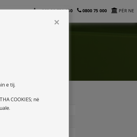
+383 38 750 850
0800 75 000
PËR NE
✕
 e tij.
JITHA COOKIES; në
uale.