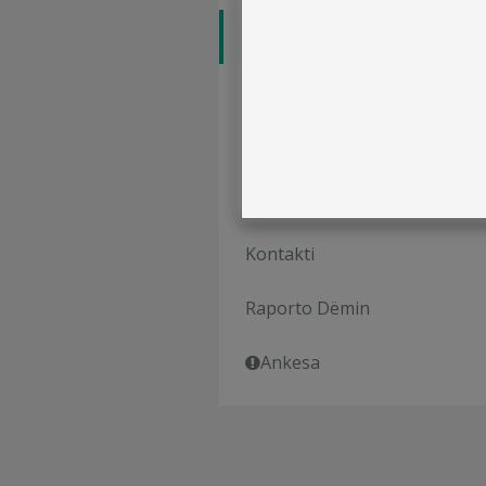
Raportet Financiare
Përgjegjësia ndaj shoqërisë
Mundësi Punësimi
Rrjeti i Shitjës
Kontakti
Raporto Dëmin
Ankesa