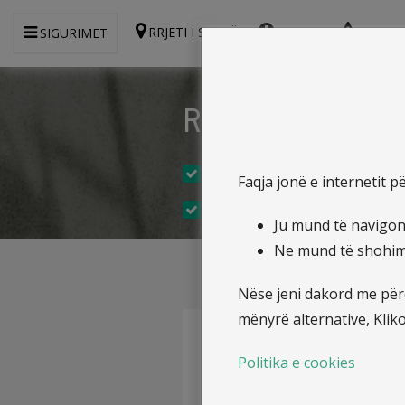
RRJETI I SHITJËS
ANKESA
RAPOR
SIGURIMET
Raportet Financ
Raportet 3 mujore financiare
Faqja jonë e internetit 
Raport e Auditorit të Pavarur
Ju mund të navigoni
Ne mund të shohim s
Nëse jeni dakord me përd
mënyrë alternative, Klik
Profili i kompanisë
Politika e cookies
Struktura Organizative