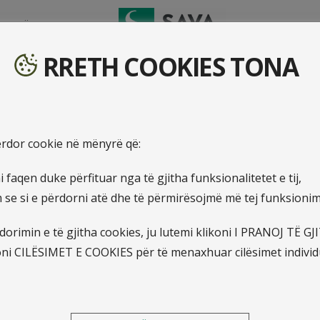
TO DËMIN
RRETH COOKIES TONA
iare
përdor cookie në mënyrë që:
 faqen duke përfituar nga të gjitha funksionalitetet e tij,
e si e përdorni atë dhe të përmirësojmë më tej funksionimin
orimin e të gjitha cookies, ju lutemi klikoni I PRANOJ TË G
oni CILËSIMET E COOKIES për të menaxhuar cilësimet individ
Raportet e Auditorit
Raporti i Auditorit të Pavarur 2024
Raporti i Auditorit të Pavarur 2023