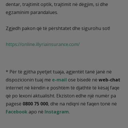
dentar, trajtimit optik, trajtimit në dëgjim, si dhe
egzaminim parandalues.
Zgjedh pakon që të përshtatet dhe sigurohu sot!
https://online.illyriainsurance.com/
* Për të gjitha pyetjet tuaja, agjentët tanë janë në
dispozicionin tuaj me
e-mail
ose bisedë në
web-chat
internet në këndin e poshtëm të djathtë të kësaj faqe
që po lexoni aktualisht. Ekziston edhe një numër pa
pagesë
0800 75 000
, dhe na ndiqni në faqen tonë në
Facebook
apo në
Instagram
.