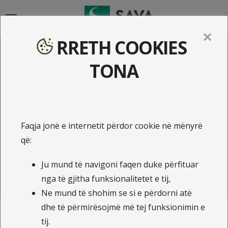
{{navigation}}
✕
RRETH COOKIES
Pse sigurimi shëndetësor
TONA
është i domosdoshëm
Sigurimi i shëndetit individual
Faqja jonë e internetit përdor cookie në mënyrë
që:
Sigurimi i shëndetit familjarë
Sigurimi i shëndetit grupor
Ju mund të navigoni faqen duke përfituar
nga të gjitha funksionalitetet e tij,
Zgjedh pakon që të përshtatet dhe sigurohu sot!
Ne mund të shohim se si e përdorni atë
dhe të përmirësojmë më tej funksionimin e
tij.