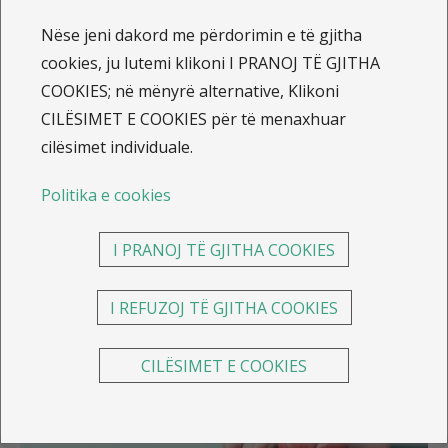
Pse sigurimi shëndetësor
Nëse jeni dakord me përdorimin e të gjitha
është i domosdoshëm?
cookies, ju lutemi klikoni I PRANOJ TË GJITHA
COOKIES; në mënyrë alternative, Klikoni
Sigurimi shëndetësor ka përfitime të ndryshme. Ai ju
CILËSIMET E COOKIES për të menaxhuar
mbron ju dhe familjen tuaj nga humbjet financiare në
cilësimet individuale.
të njëjtën mënyrë si sigurimi i shtëpisë ose i makinës.
Edhe nëse jeni me shëndet të mirë, nuk e dini kurrë se
Politika e cookies
kur mund të keni një aksident ose të sëmureni. Një
vizitë në spital mund të jetë shumë më e kushtueshme
I PRANOJ TË GJITHA COOKIES
nga sa mund të prisni.
I REFUZOJ TË GJITHA COOKIES
CILËSIMET E COOKIES