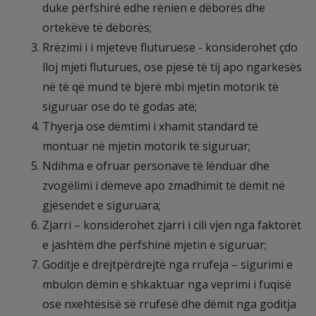
duke përfshirë edhe rënien e dëborës dhe
ortekëve të dëborës;
Rrëzimi i i mjeteve fluturuese - konsiderohet çdo
lloj mjeti fluturues, ose pjesë të tij apo ngarkesës
në të që mund të bjerë mbi mjetin motorik të
siguruar ose do të godas atë;
Thyerja ose dëmtimi i xhamit standard të
montuar në mjetin motorik të siguruar;
Ndihma e ofruar personave të lënduar dhe
zvogëlimi i dëmeve apo zmadhimit të dëmit në
gjësendet e siguruara;
Zjarri – konsiderohet zjarri i cili vjen nga faktorët
e jashtëm dhe përfshinë mjetin e siguruar;
Goditje e drejtpërdrejtë nga rrufeja – sigurimi e
mbulon dëmin e shkaktuar nga veprimi i fuqisë
ose nxehtësisë së rrufesë dhe dëmit nga goditja