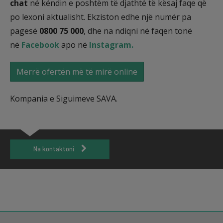
chat
në këndin e poshtëm të djathtë të kësaj faqe që
po lexoni aktualisht. Ekziston edhe një numër pa
pagesë
0800 75 000
, dhe na ndiqni në faqen tonë
në
Facebook
apo në
Instagram.
Merrë ofertën më të mirë online
Kompania e Siguimeve SAVA.
Na kontaktoni