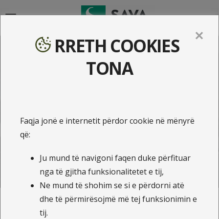
{{navigation}}
✕
RRETH COOKIES
Kasko sigurimi për vetura
TONA
Merre ofertën më të mirë online
Faqja jonë e internetit përdor cookie në mënyrë
Kasko
që:
Ju mund të navigoni faqen duke përfituar
nga të gjitha funksionalitetet e tij,
Ne mund të shohim se si e përdorni atë
dhe të përmirësojmë më tej funksionimin e
tij.