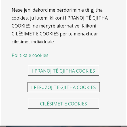
Kasko sigurimi për vetura
Nëse jeni dakord me përdorimin e të gjitha
Zgjedhni njërën nga pakot Kasko për
cookies, ju lutemi klikoni I PRANOJ TË GJITHA
sigurimin e automjetit të ofruar nga
COOKIES; në mënyrë alternative, Klikoni
Illyria dhe udhëtoni të sigurt
CILËSIMET E COOKIES për të menaxhuar
cilësimet individuale.
Sigurimi Kasko përfshinë mbulueshmëri në rast të
Politika e cookies
aksidentit për dëmet që i shkaktohen mjetit tuaj
motorik dhe kompenson shpenzimet nga dëmet si:
I PRANOJ TË GJITHA COOKIES
shkatërrimi, humbja apo dëmtimi.
KS SAVA sh.a
do të ofrojë mbrojtje maksimale duke
I REFUZOJ TË GJITHA COOKIES
ofruar:
CILËSIMET E COOKIES