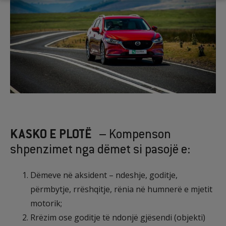
KASKO E PLOTË
– Kompenson
shpenzimet nga dëmet si pasojë e:
Dëmeve në aksident – ndeshje, goditje,
përmbytje, rrëshqitje, rënia në humnerë e mjetit
motorik;
Rrëzim ose goditje të ndonjë gjësendi (objekti)