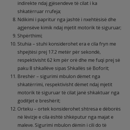
indirekte ndaj gjësendeve të cilat i ka
shkatërruar rrufeja;
Ndikimi i papritur nga jashtë i nxehtësisë dhe
agjensëve kimik ndaj mjetit motorik të siguruar;
Shpërthimi;
Stuhia – stuhi konsiderohet era e cila fryn me
shpejtësi prej 17.2 metër për sekondë,
respektivisht 62 km për orë dhe me fuqi prej së
paku 8 shkallëve sipas Shkallës së Boforit;
Breshër – sigurimi mbulon dëmet nga
shkatërrimi, respektivisht dëmet ndaj mjetit
motorik të siguruar të cilat janë shkaktuar nga
goditjet e breshërit;
Orteku – ortek konsiderohet shtresa e dëborës
në lëvizje e cila është shkëputur nga majat e
maleve. Sigurimi mbulon dëmin i cili do të