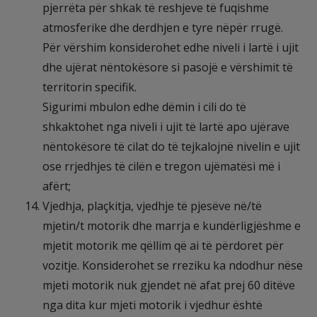
pjerrëta për shkak të reshjeve të fuqishme
atmosferike dhe derdhjen e tyre nëpër rrugë.
Për vërshim konsiderohet edhe niveli i lartë i ujit
dhe ujërat nëntokësore si pasojë e vërshimit të
territorin specifik.
Sigurimi mbulon edhe dëmin i cili do të
shkaktohet nga niveli i ujit të lartë apo ujërave
nëntokësore të cilat do të tejkalojnë nivelin e ujit
ose rrjedhjes të cilën e tregon ujëmatësi më i
afërt;
Vjedhja, plaçkitja, vjedhje të pjesëve në/të
mjetin/t motorik dhe marrja e kundërligjëshme e
mjetit motorik me qëllim që ai të përdoret për
vozitje. Konsiderohet se rreziku ka ndodhur nëse
mjeti motorik nuk gjendet në afat prej 60 ditëve
nga dita kur mjeti motorik i vjedhur është