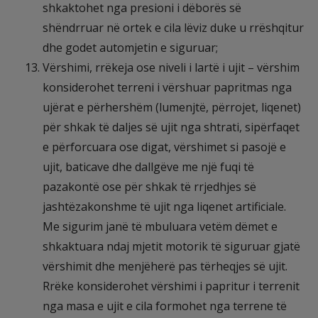
shkaktohet nga presioni i dëborës së
shëndrruar në ortek e cila lëviz duke u rrëshqitur
dhe godet automjetin e siguruar;
Vërshimi, rrëkeja ose niveli i lartë i ujit – vërshim
konsiderohet terreni i vërshuar papritmas nga
ujërat e përhershëm (lumenjtë, përrojet, liqenet)
për shkak të daljes së ujit nga shtrati, sipërfaqet
e përforcuara ose digat, vërshimet si pasojë e
ujit, baticave dhe dallgëve me një fuqi të
pazakontë ose për shkak të rrjedhjes së
jashtëzakonshme të ujit nga liqenet artificiale.
Me sigurim janë të mbuluara vetëm dëmet e
shkaktuara ndaj mjetit motorik të siguruar gjatë
vërshimit dhe menjëherë pas tërheqjes së ujit.
Rrëke konsiderohet vërshimi i papritur i terrenit
nga masa e ujit e cila formohet nga terrene të