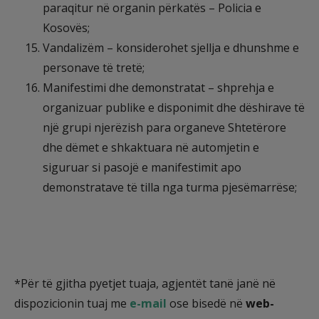
paraqitur në organin përkatës – Policia e
Kosovës;
Vandalizëm – konsiderohet sjellja e dhunshme e
personave të tretë;
Manifestimi dhe demonstratat – shprehja e
organizuar publike e disponimit dhe dëshirave të
një grupi njerëzish para organeve Shtetërore
dhe dëmet e shkaktuara në automjetin e
siguruar si pasojë e manifestimit apo
demonstratave të tilla nga turma pjesëmarrëse;
*Për të gjitha pyetjet tuaja, agjentët tanë janë në
dispozicionin tuaj me
e-mail
ose bisedë në
web-