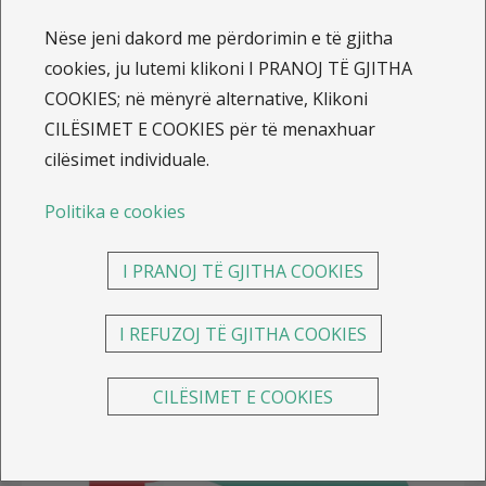
prosperim profesional, në "Panairi Nacional i Punës
Nëse jeni dakord me përdorimin e të gjitha
dhe Karrierës" morri pjesë edhe KS ILLYRIA dhe Illyria
cookies, ju lutemi klikoni I PRANOJ TË GJITHA
Life duke prezentuar dhe ofruar vende pune dhe
COOKIES; në mënyrë alternative, Klikoni
rekrutim për të gjithë.
CILËSIMET E COOKIES për të menaxhuar
Cdo herë në zhvillim dhe
cilësimet individuale.
Gjithmonë pranë
jush
#
neveralone
#
KSILLYRIA
#
SavaRe
Politika e cookies
I PRANOJ TË GJITHA COOKIES
I REFUZOJ TË GJITHA COOKIES
CILËSIMET E COOKIES