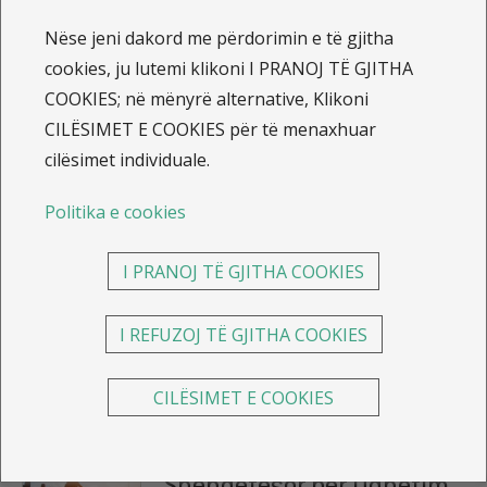
21.7.2026
Nëse jeni dakord me përdorimin e të gjitha
Sot vazhdojmë rrugëtimin
cookies, ju lutemi klikoni I PRANOJ TË GJITHA
tonë si Sava Sigurimi Sh.A
COOKIES; në mënyrë alternative, Klikoni
CILËSIMET E COOKIES për të menaxhuar
cilësimet individuale.
Politika e cookies
23.10.2025
Marrëveshje ndërmjet
I PRANOJ TË GJITHA COOKIES
Sava insurance Group dhe
FBK-së
I REFUZOJ TË GJITHA COOKIES
CILËSIMET E COOKIES
14.6.2024
Blerja e Sigurimit