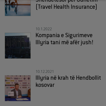
Shëndetësor për Udhëtim
(Travel Health Insurance)
10.1.2022
Kompania e Sigurimeve
Illyria tani më afër jush!
10.12.2021
Illyria në krah të Hendbollit
kosovar