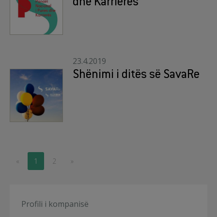
dhe Karrierës
23.4.2019
Shënimi i ditës së SavaRe
«
1
2
»
Profili i kompanisë