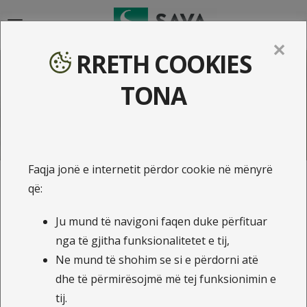
{{navigation}}
✕
RRETH COOKIES
Lajme
TONA
Faqja jonë e internetit përdor cookie në mënyrë
që:
21.7.2026
Ju mund të navigoni faqen duke përfituar
Një emër i ri, i njëjti
nga të gjitha funksionalitetet e tij,
përkushtim
Ne mund të shohim se si e përdorni atë
dhe të përmirësojmë më tej funksionimin e
tij.