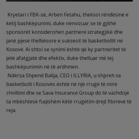
Kryetari i FBK-së, Arben Fetahu, theksoi rëndësinë e
këtij bashkëpunimi, duke nënvizuar se të gjithë
sponsorët konsiderohen partnerë strategjikë dhe
janë pjesë thelbësore e suksesit të basketbollit në
Kosovë. Ai shtoi se synimi është që ky partneritet të
jetë afatgjatë dhe efektiv, duke thelluar më tej
bashkëpunimin në të ardhmen.
Ndërsa Shpend Balija, CEO i ILLYRIA, u shpreh se
basketbolli i Kosovës është në një rrugë të mirë
zhvillimi dhe se Sava Insurance Group do të vazhdojë
ta mbështesë fuqishëm këtë rrugëtim drejt fitoreve të
reja.