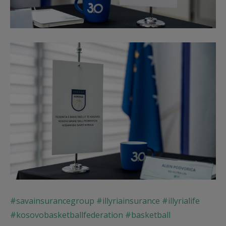
#savainsurancegroup
#illyriainsurance
#illyrialife
#kosovobasketballfederation
#basketball