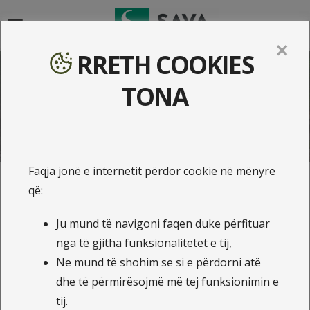
{{navigation}}
✕
RRETH COOKIES
Lajme
TONA
Faqja jonë e internetit përdor cookie në mënyrë
që:
23.10.2025
Ju mund të navigoni faqen duke përfituar
Marrëveshje ndërmjet Sava
nga të gjitha funksionalitetet e tij,
insurance Group dhe FBK-së
Ne mund të shohim se si e përdorni atë
dhe të përmirësojmë më tej funksionimin e
Me shumë kënaqësi ndajmë disa momente të veçanta
tij.