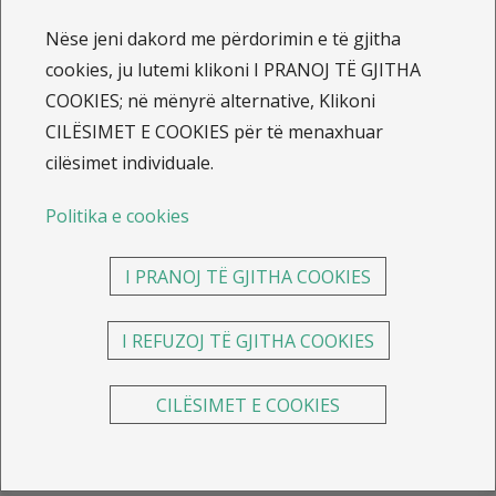
nga ceremonia e nënshkrimit të marrëveshjes së
Nëse jeni dakord me përdorimin e të gjitha
sponsorizimit midis
Kosovo Basketball Federation
cookies, ju lutemi klikoni I PRANOJ TË GJITHA
(FBK) dhe Sava Insurance Group, pjesë e të cilit janë
COOKIES; në mënyrë alternative, Klikoni
edhe
ILLYRIA INSURANCE
dhe
Illyria Life
.
CILËSIMET E COOKIES për të menaxhuar
cilësimet individuale.
Politika e cookies
I PRANOJ TË GJITHA COOKIES
I REFUZOJ TË GJITHA COOKIES
CILËSIMET E COOKIES