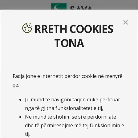
{{navigation}}
✕
RRETH COOKIES
Lajme
TONA
Faqja jonë e internetit përdor cookie në mënyrë
që:
21.9.2021
Ju mund të navigoni faqen duke përfituar
Të bleni veturë apo ta
nga të gjitha funksionalitetet e tij,
siguroni atë? Më mirë të
Ne mund të shohim se si e përdorni atë
dyja.
dhe të përmirësojmë më tej funksionimin e
tij.