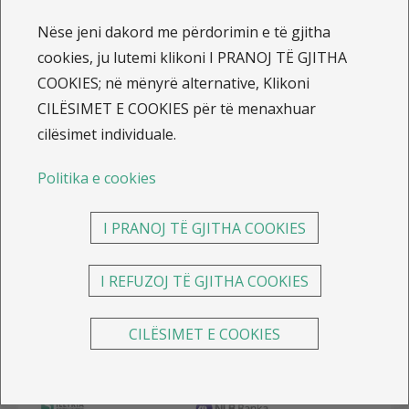
NLB Bank, në bashkëpunim me
Kompaninë e
Nëse jeni dakord me përdorimin e të gjitha
sigurimeve Illyria
, vjen me ofertën speciale të kredisë
cookies, ju lutemi klikoni I PRANOJ TË GJITHA
për veturë me normë të interesit vetëm 4.80% dhe me
COOKIES; në mënyrë alternative, Klikoni
vetëm 0.5% shpenzime administrative. Përveç
CILËSIMET E COOKIES për të menaxhuar
financimit deri në 100% të veturës me maturitet deri
cilësimet individuale.
në 60 muaj, me këtë ofertë ju mund të përfitoni edhe
nga sigurimi
Kasko sigurimi për vetura
me çmim
Politika e cookies
preferencial.
I PRANOJ TË GJITHA COOKIES
I REFUZOJ TË GJITHA COOKIES
CILËSIMET E COOKIES