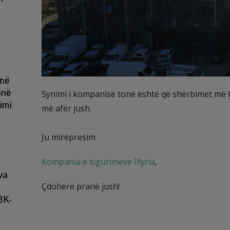
jmë
onë
Synimi i kompanisë tonë është që shërbimet më të
imi
më afër jush.
Ju mirëpresim
Kompania e sigurimeve Illyria
,
va
Çdoherë pranë jush!
BK-