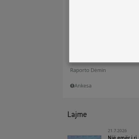
Përgjegjësia ndaj shoqërisë
Mundësi Punësimi
Rrjeti i Shitjës
Kontakti
Raporto Dëmin
Ankesa
Lajme
21.7.2026
Një emër i ri, 