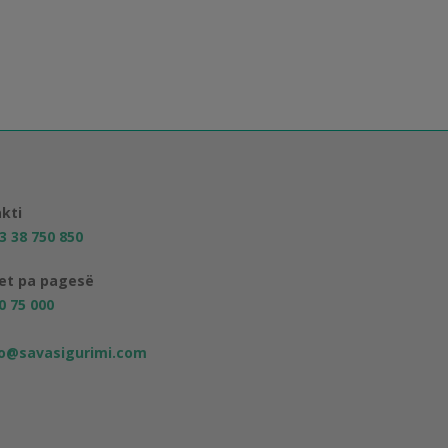
kti
3 38 750 850
jet pa pagesë
0 75 000
fo@savasigurimi.com