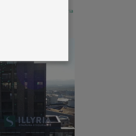
në.
Kompania e sigurimeve Illyria
k në Prishtinë, rruga Richard