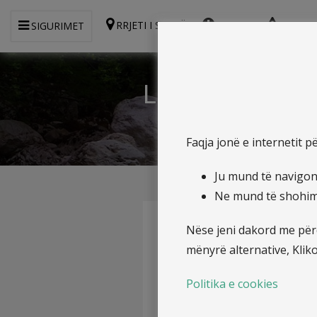
RRJETI I SHITJËS
ANKESA
RAPOR
SIGURIMET
Lajme
Faqja jonë e internetit 
Ju mund të navigoni
Ne mund të shohim s
Profili i kompanisë
Nëse jeni dakord me përd
mënyrë alternative, Klik
Struktura Organizative
Politika e cookies
Raportet Financiare