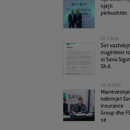
njëjti
përkushtim
21.7.2026
Sot vazhdo
rrugëtimin t
si Sava Sigur
Sh.A
23.10.2025
Marrëveshje
ndërmjet Sa
insurance
Group dhe F
së