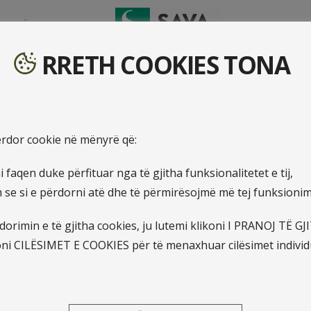
TO DËMIN
RRETH COOKIES TONA
përdor cookie në mënyrë që:
 faqen duke përfituar nga të gjitha funksionalitetet e tij,
e si e përdorni atë dhe të përmirësojmë më tej funksionimin
10.1.2022
Kompania e Sigurimeve Illy
orimin e të gjitha cookies, ju lutemi klikoni I PRANOJ TË G
oni CILËSIMET E COOKIES për të menaxhuar cilësimet individ
jush!
Të nderuar klientë,