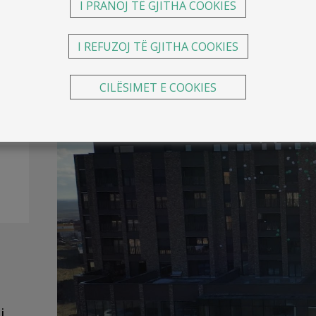
I PRANOJ TË GJITHA COOKIES
Shërbimi dhe qasja e lehtë për ju është qëllimi jo
ka hapur pikën e re dhe të dytë në lagjen Veterni
I REFUZOJ TË GJITHA COOKIES
Holbrooke (prapa Albi Mall).
CILËSIMET E COOKIES
i